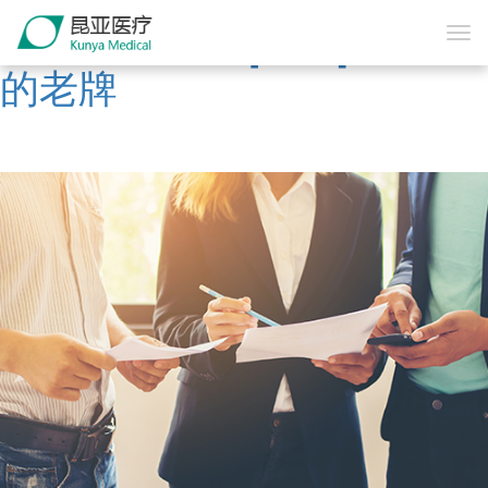
W66国际·利来[中国]最给力
的老牌